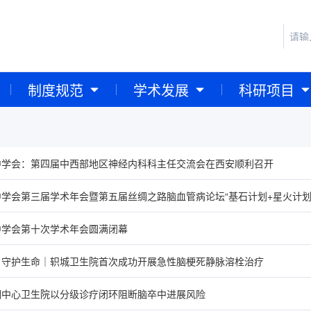
制度规范
学术发展
科研项目
中学会：第四届中西部地区神经内科科主任交流会在西安顺利召开
学会第三届学术年会暨第五届丝绸之路脑血管病论坛“基石计划+星火计划
中学会第十次学术年会圆满闭幕
，守护生命｜轵城卫生院首次成功开展急性脑梗死静脉溶栓治疗
潮中心卫生院以分级诊疗闭环阻断脑卒中进展风险