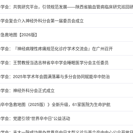
中学会：共筑研究平台，引领规范发展——陕西省脑血管病临床研究巡回
中学会复合介入神经外科分会第一届委员会成立
急救地图【2026版】
中学会：『神经病理性疼痛规范化诊疗学术交流会』在广州召开
中学会：王赞教授当选吉林省卒中学会睡眠医学分会主任委员
学会：2025年学术年会圆满落幕与多分会协同赋能卒中防治
中学会：神经外科分会正式成立
卒中急救地图（2025版）》全新升级，61家医院为生命护航
学会：党建引领“世界卒中日”公益活动
中学会：吉大一院成功举办世界卒中日大型义诊与首个卒中中心公众开放