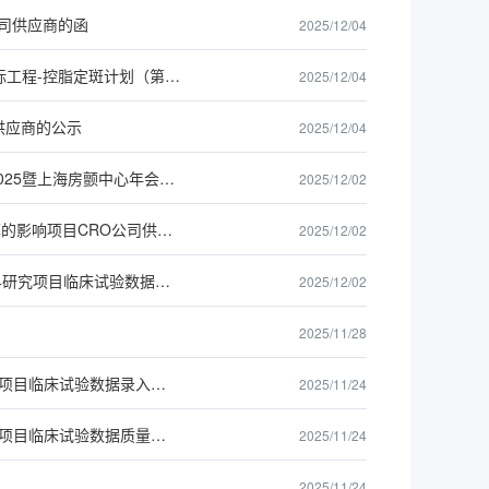
公司供应商的函
2025/12/04
中国卒中学会关于招募 “健康中国·心脑血管疾病防治行动-脑血管病救治医疗质量达标工程-控脂定斑计划（第三期）”项目 会务服务公司供应商的函
2025/12/04
司供应商的公示
2025/12/04
中国卒中学会关于招募中国卒中学会心血管病分会第一届年会暨上海心脏节律大会2025暨上海房颤中心年会2025会务服务公司供应商的函
2025/12/02
中国卒中学会关于招募智慧血脂管理系统对缺血性卒中或TIA患者1年时LDL-C达标率的影响项目CRO公司供应商的公示
2025/12/02
中国卒中学会关于招募急性缺血性卒中替奈普酶静脉溶栓有效性与安全性的真实世界研究项目临床试验数据监查供应商的公示
2025/12/02
2025/11/28
中国卒中学会关于招募吲哚布芬对比阿司匹林治疗急性缺血性卒中研究（INSURE）项目临床试验数据录入供应商的函
2025/11/24
中国卒中学会关于招募吲哚布芬对比阿司匹林治疗急性缺血性卒中研究（INSURE）项目临床试验数据质量监查供应商的函
2025/11/24
2025/11/24