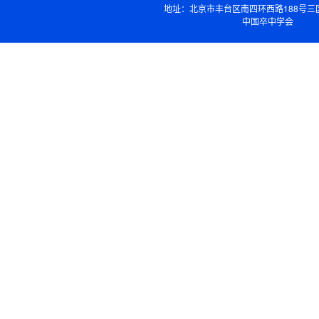
地址：北京市丰台区南四环西路188号三
中国卒中学会