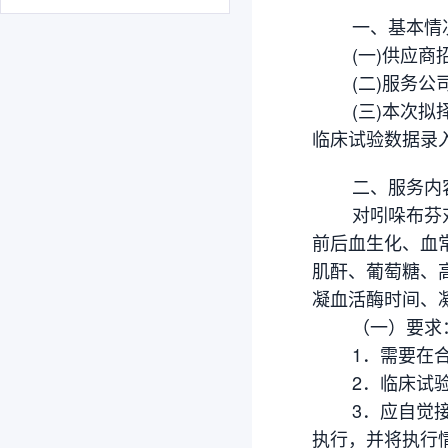
一、基本情
(一)供应商招
(二)服务公司
(三)本次拟择优
临床试验数据录
二、服务内容
对吲哚布芬对比
前后血生化、血
肌酐、葡萄糖、
凝血活酶时间、
（一）要求
1．需要在合同
2．临床试验数
3．应自觉接受
执行，并将执行