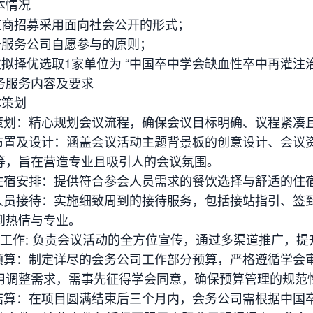
本情况
供应商招募采用面向社会公开的形式；
会务服务公司自愿参与的原则；
本次拟择优选取1家单位为 “中国卒中学会缺血性卒中再灌
务服务内容及要求
体策划
议策划：精心规划会议流程，确保会议目标明确、议程紧凑
地布置及设计：涵盖会议活动主题背景板的创意设计、会议
等，旨在营造专业且吸引人的会议氛围。
饮住宿安排：提供符合参会人员需求的餐饮选择与舒适的住
会人员接待：实施细致周到的接待服务，包括接站指引、签
到热情与专业。
传工作: 负责会议活动的全方位宣传，通过多渠道推广，
目预算：制定详尽的会务公司工作部分预算，严格遵循学会
用调整需求，需事先征得学会同意，确保预算管理的规范
目结算：在项目圆满结束后三个月内，会务公司需根据中国