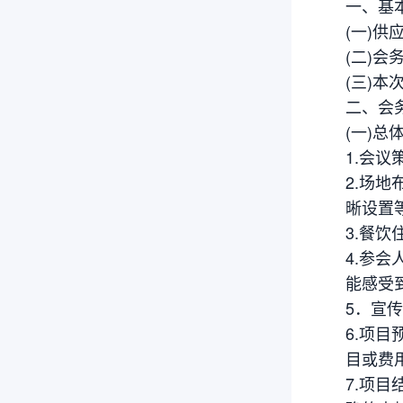
一、基
(一)
(二)
(三)
二、会
(一)总
1.会
2.场
晰设置
3.餐
4.参
能感受
5．宣
6.项
目或费
7.项