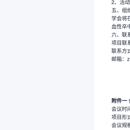
2、活
五、组
学会将
血性卒
六、联
项目联
联系方式:
邮箱：zhu
附件一
会议时间
项目形
会议规