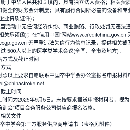
须注册于中华人民共和国境内，具有独立法人资格；相关资
和健全的财务会计制度；具有履行合同所必需的设备和专
企业资质证件)；
在经营活动中无任何经济纠纷、商业贿赂、行政处罚无违法
相关承诺函)；在“信用中国”网站www.creditchina.g
.ccgp.gov.cn 无严重违法失信行为信息记录，提供相关截
办过 500人以上的医学类学术会议(全国、全市及地方)。
名方式及截止时间
名方式
对照以上要求自愿联系中国卒中学会办公室报名申报材料
i@chinastroke.net
名截止时间
止时间为2025年9月5日。未按要求报送申报材料者，视
培训会”项目会务服务公司供应商报名资格。
名相关文件
国卒中学会第三方服务供应商申请书（表格见附件）