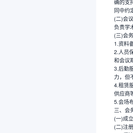
确的支
同中约
(二)会
负责学
(三)会
1.资
2.人
和会议
3.后
力，但
4.租
供应商
5.会
三、会
(一)成
(二)注