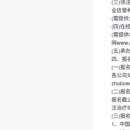
(三)
业信誉
(需提供
(四)
(需提供
网www
(五)承
四、报
(一)报
各公司
zhubowe
(二)报
报名截
注治疗
(三)报
1、中