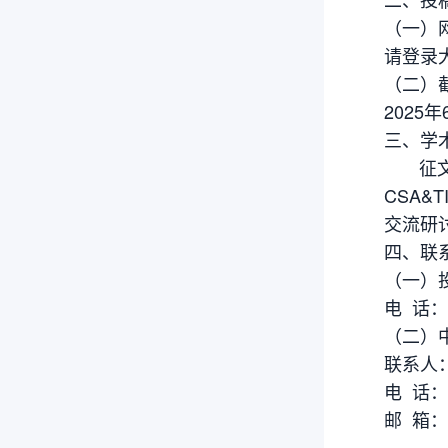
（一）
请登录大
（二）
2025年
三、学
征文投
CSA
交流研
四、联
（一）
电 话：0
（二）
联系人
电 话：0
邮 箱：so