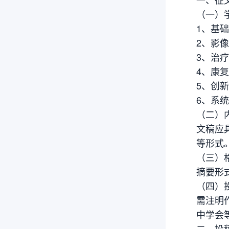
（一）
1、基
2、影
3、治
4、康
5、创
6、系
（二）
文稿应
等形式
（三）
摘要形
（四）
需注明
中学会
二、投