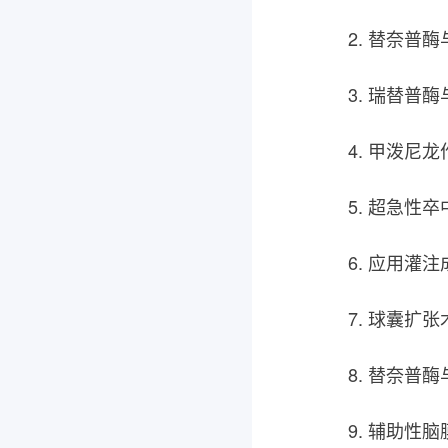
2. 替奈普
3. 瑞替普
4. 甲泼尼
5. 超急性
6. 应用灌
7. 球囊扩
8. 替奈普
9. 辅助性