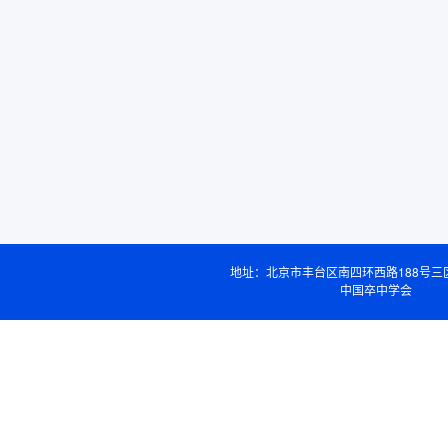
地址：北京市丰台区南四环西路188号三
中国卒中学会