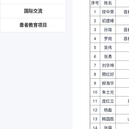
序号
姓名
国际交流
1
缪中荣
首
2
初建峰
患者教育项目
3
孙瑄
首
4
罗岗
首
5
吴伟
6
张勇
7
刘华坤
8
蔄红好
9
柳海华
10
朱士光
11
庞红立
12
杨磊
13
韩国胜
14
张萌