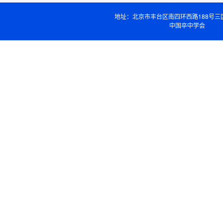
地址：北京市丰台区南四环西路188号三
中国卒中学会