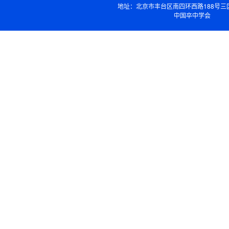
地址：北京市丰台区南四环西路188号三
中国卒中学会