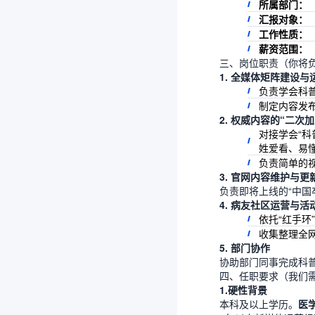
所属部门：
汇报对象：
工作性质：
薪资范围：
三、岗位职责（你将
1. 全媒体矩阵建设
负责学会科
制定内容发
2. 权威内容的“二次
对接学会“科
姓爱看、易
负责简单的
3. 官网内容维护与更
负责即将上线的“中国
4. 病友社区运营与活
依托“红手环
收集整理全
5. 部门协作
协助部门同事完成科
四、任职要求（我们
1.硬性背景
本科及以上学历。
医