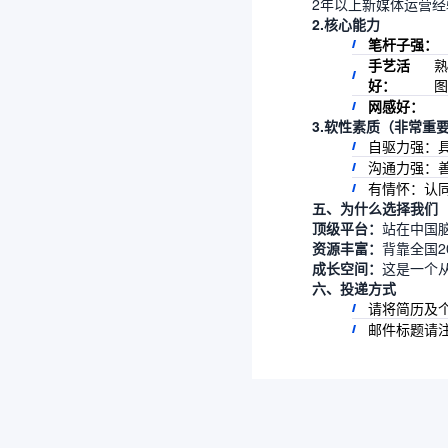
2年以上新媒体运营
2.核心能力
笔杆子强：
手艺活
熟
好：
图
网感好：
3.软性素质（非常重
自驱力强：
沟通力强：
有情怀：认
五、为什么选择我们
顶级平台：
站在中国
资源丰富：
背靠全国
成长空间：
这是一个
六、投递方式
请将简历及
邮件标题请