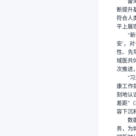
雷海潮
断提升
符合人
平上展
“新时
安’，
性、先
域医共
次推进
“习近
康工作
刻地认
差距”
容下沉
数据显
务，为