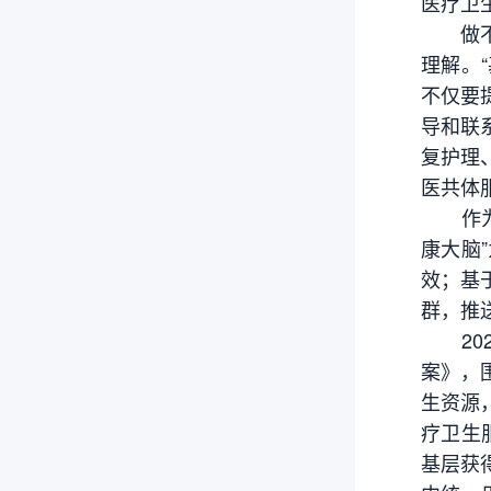
医疗卫
做不好
理解。
不仅要
导和联
复护理
医共体
作为首
康大脑
效；基
群，推
202
案》，
生资源
疗卫生
基层获