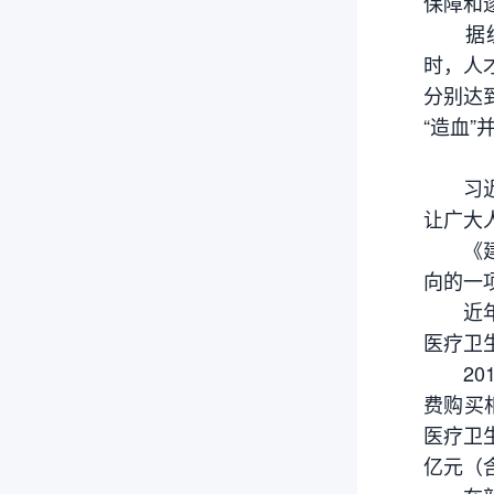
保障和
据统计
时，人
分别达
“造血
习近平
让广大
《建议
向的一
近年来
医疗卫
201
费购买
医疗卫生
亿元（