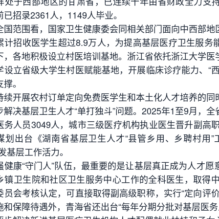
于西部地区的甘肃省，已连续十年由省财政全力支持
已招录2361人，1149人毕业。
范围看，国家卫生健康委会同相关部门面向中西部地区
累计招收医学生超过8.9万人，为提高基层医疗卫生服务
下，各地积极设立村医培训基地。浙江省依托浙江大学医
学设立省级大学生村医赋能基地，开展临床诊疗能力、“西
支撑。
开展农村订单定向免费医学生和本土化人才培养的同时
步解决基层卫生人才“单打独斗”问题。2025年1至9月
医务人员3049人，城市三级医疗机构执业医生晋升副高职
谋划出台《湖南省基层卫生人才“县管乡用、乡聘村用”
激发基层工作活力。
康“守门人”队伍，最重要的是让基层真正成为人才愿
乡镇卫生院和社区卫生服务中心工作的全科医生，取得中
委员会考核认定，可直接取得副高级职称，实行“定向评价
施和保障待遇外，青海省还出台“每年分期分批对基层医务