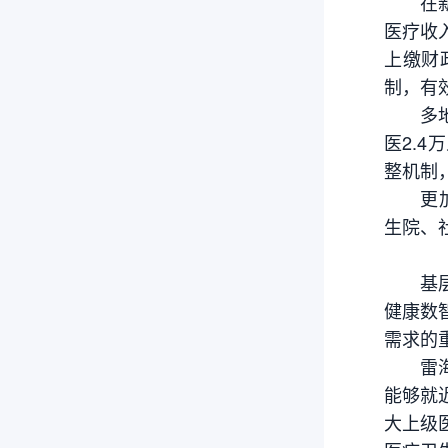
在新疆
医疗收
上缴财
制，有
多地还
医2.
整机制
更加有
生院、
基层卫
健康数
需求的
雷海潮
能够就
大上级