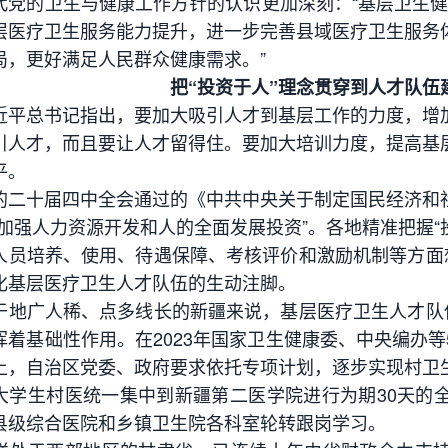
代党的卫生与健康工作方针的认识更加深刻：“基层卫生健
层医疗卫生服务能力提升，进一步完善县域医疗卫生服务
局，更好满足人民群众健康需求。”
把“投资于人”理念贯穿到人才队伍
总书记指出，要加大吸引人才到基层工作的力度，增加
引人才，而且要让人才留得住。要加大培训力度，提高基
平。
十届四中全会通过的《中共中央关于制定国民经济和社
“加强人力资源开发和人的全面发展投资”。各地精准把握“
人员培养、使用、待遇保障、考核评价和激励机制等方面想
化基层医疗卫生人才队伍的生动注脚。
广人稀、点多线长的新疆来说，基层医疗卫生人才队伍
挥着基础性作用。在2023年国家卫生健康委、中央编办
上，自治区党委、政府要求依托专项计划，逐步实现村卫
大学生村医统一集中到新疆第二医学院进行为期30天的
县级综合医院和乡镇卫生院各科室轮转跟岗学习。