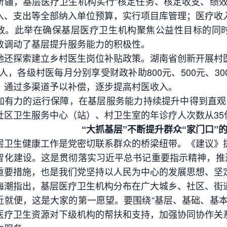
，基层医疗卫生机构实行“核定任务、核定收支、绩效
入、支出等全部纳入单位预算，实行项目库管理；医疗收
政。此举在确保基层医疗卫生机构聚焦公益性目标的同时
效调动了基层提升服务能力的积极性。
探索建立乡村医生岗位补贴政策。湖南省创新开展村医
4万人，各级村医每月分别享受财政补助800元、500元、
，通过多渠道予以补偿，逐步提高村医收入。
力的运行保障，在基层服务能力持续提升中得到直观体现。
社区卫生服务中心（站）、村卫生室的年诊疗人次数从35亿
“大抓基层”不断提升群众“家门口”
生健康工作是党密切联系群众的桥梁纽带。《建议》提
智化建设。这是贯彻落实习近平总书记重要指示精神，推进
重要措施，也是我们党坚持以人民为中心的发展思想、坚
指出，基层医疗卫生机构分布在广大城乡、社区、街道
近就便，这是大家的第一愿望。要围绕“基层、基础、基本
医疗卫生资源对下级机构的帮扶和支持，加强协同协作关