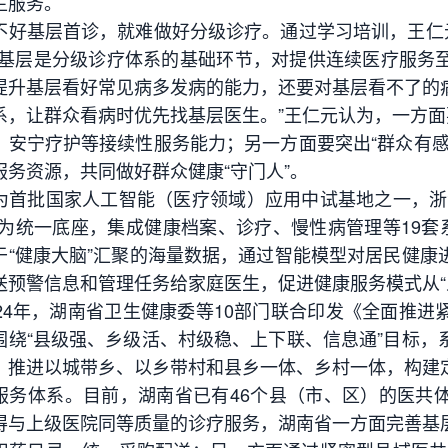
生服务。
基层首诊，就难做好分级诊疗。通过学习培训，王仁元
“基层是分级诊疗体系的基础环节，对提供连续医疗服务
提升基层看好常见病多发病的能力，还要对基层看不了的
系，让群众看病时优先找基层医生。”王仁元认为，一方面
、安宁疗护等接续性服务能力；另一方面要突出“群众有感
服务资源，共同做好群众健康“守门人”。
批国家人工智能（医疗领域）应用中试基地之一，浙江
”为统一底座，集成健康档案、诊疗、慢性病管理等19套
于“健康大脑”汇聚的海量数据，通过智能模型对居民健康
送预警信息和管理任务给家庭医生，促进健康服务模式从“人
4年，湖南省卫生健康委等10部门联合印发《全面推进
围绕“县级强、乡级活、村级稳、上下联、信息通”目标，
，推进以城带乡、以乡带村和县乡一体、乡村一体，构建
服务体系。目前，湖南省已有46个县（市、区）的医共
得与上级医院同等质量的诊疗服务，湖南省一方面完善基