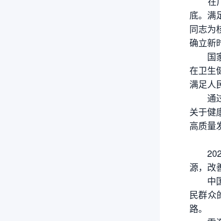
在广袤
底。满
同志为
确立新
国家卫
在卫生
满足人
通过学
关于健
高质量
202
源，改
中国式
民群众
路。