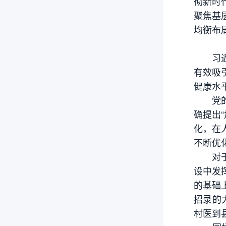
彻新时
聚焦基
均衡布
习近平
有效吸
健康水
党的二
确提出
化，在
不断优
对于地
设中发
的基础
招录的
村医到