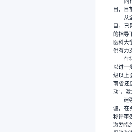
同样处
目，目前
从全国
目，已
的指导
医科大
供有力
在持续
以进一
级以上
南省还
动”，
建强健
疆，在
称评审
激励措